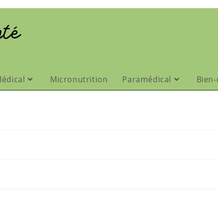
édical
Micronutrition
Paramédical
Bien-